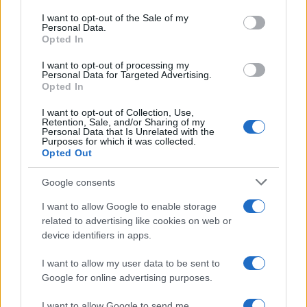
consent section.
I want to opt-out of the Sale of my
Personal Data.
Opted In
I want to opt-out of processing my
Personal Data for Targeted Advertising.
Opted In
Best Cryptic
Arkadium's Fill
Penny Dell
Crossword by
I want to opt-out of Collection, Use,
Ins
Crosswords
Retention, Sale, and/or Sharing of my
Orlando
Personal Data that Is Unrelated with the
Purposes for which it was collected.
Opted Out
Google consents
I want to allow Google to enable storage
related to advertising like cookies on web or
device identifiers in apps.
I want to allow my user data to be sent to
Stan's Daily
Google for online advertising purposes.
Crossword
I want to allow Google to send me