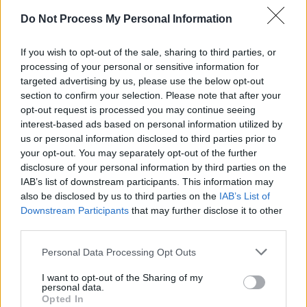
Do Not Process My Personal Information
If you wish to opt-out of the sale, sharing to third parties, or
Best Daily
processing of your personal or sensitive information for
Best Anagram
Arkadium's
Cryptic
targeted advertising by us, please use the below opt-out
Crossword
Codeword
Crossword
section to confirm your selection. Please note that after your
opt-out request is processed you may continue seeing
interest-based ads based on personal information utilized by
us or personal information disclosed to third parties prior to
your opt-out. You may separately opt-out of the further
disclosure of your personal information by third parties on the
IAB’s list of downstream participants. This information may
also be disclosed by us to third parties on the
IAB’s List of
Downstream Participants
that may further disclose it to other
third parties.
Daily Word
Easy
Hard
Please note that this website/app uses one or more Google
Personal Data Processing Opt Outs
Search
Crossword
Crossword
services and may gather and store information including but
not limited to your visit or usage behaviour. You may click to
I want to opt-out of the Sharing of my
personal data.
grant or deny consent to Google and its third-party tags to
Opted In
use your data for below specified purposes in below Google