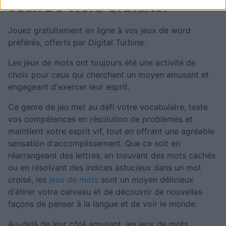
Jeux De Word Gratuits.
Jouez gratuitement en ligne à vos jeux de word
préférés, offerts par Digital Turbine.
Les jeux de mots ont toujours été une activité de
choix pour ceux qui cherchent un moyen amusant et
engageant d'exercer leur esprit.
Ce genre de jeu met au défi votre vocabulaire, teste
vos compétences en résolution de problèmes et
maintient votre esprit vif, tout en offrant une agréable
sensation d'accomplissement. Que ce soit en
réarrangeant des lettres, en trouvant des mots cachés
ou en résolvant des indices astucieux dans un mot
croisé, les
jeux de mots
sont un moyen délicieux
d'étirer votre cerveau et de découvrir de nouvelles
façons de penser à la langue et de voir le monde.
Au-delà de leur côté amusant, les jeux de mots