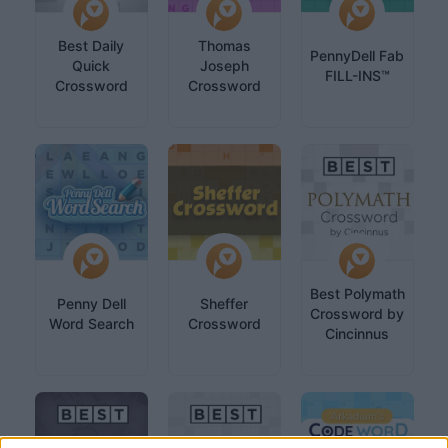
Best Daily
Thomas
PennyDell Fab
Quick
Joseph
FILL-INS™
Crossword
Crossword
Best Polymath
Penny Dell
Sheffer
Crossword by
Word Search
Crossword
Cincinnus