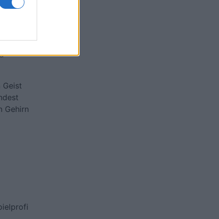
nd
 Geist
indest
n Gehirn
ielprofi