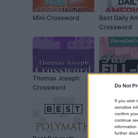
Mini Crossword
Best Daily A
Crossword
Thomas Joseph
PennyDell Fa
Do Not Pr
Crossword
INS™
If you wish 
sensitive in
confirm you
continue se
information 
further disc