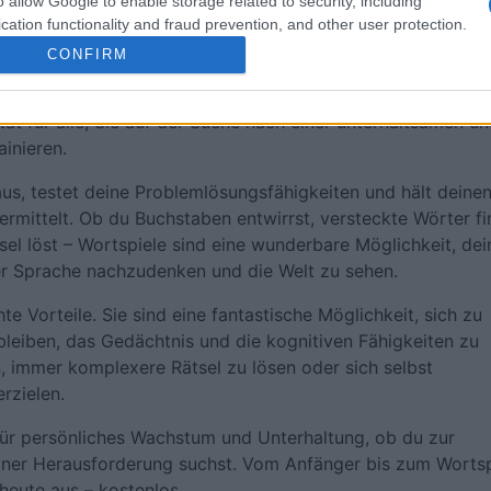
o allow Google to enable storage related to security, including
cation functionality and fraud prevention, and other user protection.
CONFIRM
nd kostenlos, präsentiert von Digital Turbine.
ität für alle, die auf der Suche nach einer unterhaltsamen u
ainieren.
us, testet deine Problemlösungsfähigkeiten und hält deinen
ermittelt. Ob du Buchstaben entwirrst, versteckte Wörter f
el löst – Wortspiele sind eine wunderbare Möglichkeit, dei
r Sprache nachzudenken und die Welt zu sehen.
te Vorteile. Sie sind eine fantastische Möglichkeit, sich zu
 bleiben, das Gedächtnis und die kognitiven Fähigkeiten zu
n, immer komplexere Rätsel zu lösen oder sich selbst
rzielen.
für persönliches Wachstum und Unterhaltung, ob du zur
iner Herausforderung suchst. Vom Anfänger bis zum Wortsp
 heute aus – kostenlos.