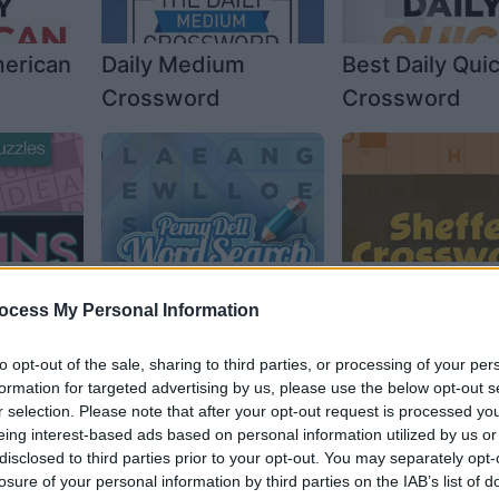
merican
Daily Medium
Best Daily Qui
Crossword
Crossword
b FILL-
Penny Dell Word
Sheffer Cross
ocess My Personal Information
Search
to opt-out of the sale, sharing to third parties, or processing of your per
formation for targeted advertising by us, please use the below opt-out s
r selection. Please note that after your opt-out request is processed y
eing interest-based ads based on personal information utilized by us or
disclosed to third parties prior to your opt-out. You may separately opt-
losure of your personal information by third parties on the IAB’s list of