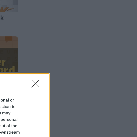
ck
word
sonal or
ection to
ou may
 personal
out of the
 downstream