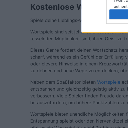
I want t
Kostenlose Word-Spiele.
authenti
Spiele deine Lieblings-word-Spiele – online u
Wortspiele sind seit jeher eine beliebte Aktiv
fesselnden Möglichkeit sind, ihren Geist zu tr
Dieses Genre fordert deinen Wortschatz hera
scharf, während es ein Gefühl der Erfüllung v
oder clevere Hinweise in einem Kreuzworträts
zu dehnen und neue Wege zu entdecken, übe
Neben dem Spaßfaktor bieten
Wortspiele
ech
entspannen und gleichzeitig geistig aktiv zu
verbessern. Viele Spieler finden Freude dara
herauszufordern, um höhere Punktzahlen zu e
Wortspiele bieten unendliche Möglichkeiten 
Entspannung spielst oder den Nervenkitzel e
gibt es ein Wortspiel für dich! Probiere eines