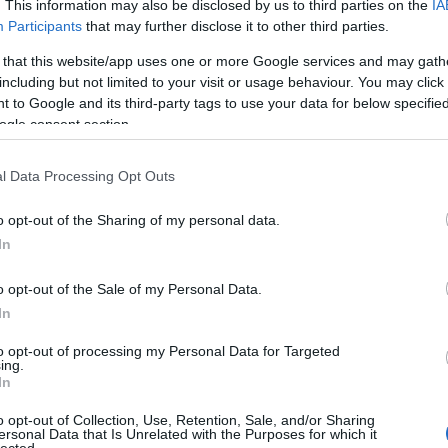
yptic
Best Anagram
Arkadium's
. This information may also be disclosed by us to third parties on the
IA
Participants
that may further disclose it to other third parties.
Crossword
Codeword
 that this website/app uses one or more Google services and may gath
including but not limited to your visit or usage behaviour. You may click 
 to Google and its third-party tags to use your data for below specifi
ogle consent section.
l Data Processing Opt Outs
o opt-out of the Sharing of my personal data.
ord
Hard Crossword
Arkadium's Fill
In
o opt-out of the Sale of my Personal Data.
In
to opt-out of processing my Personal Data for Targeted
ing.
In
Stan's Daily
Wander words
y
Crossword
o opt-out of Collection, Use, Retention, Sale, and/or Sharing
ersonal Data that Is Unrelated with the Purposes for which it