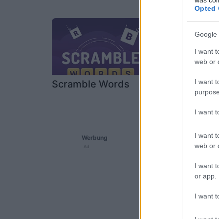
was col
Orlando
Opted 
Google 
I want t
web or d
I want t
Scramble Words
purpose
I want 
I want t
Werbung
web or d
Ad
I want t
or app.
I want t