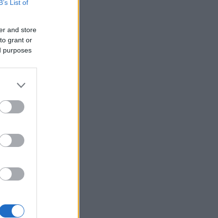
B’s List of
er and store
to grant or
ed purposes
 Ins